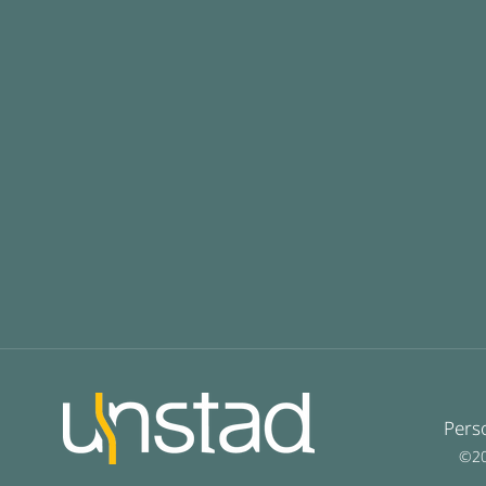
Pers
©20