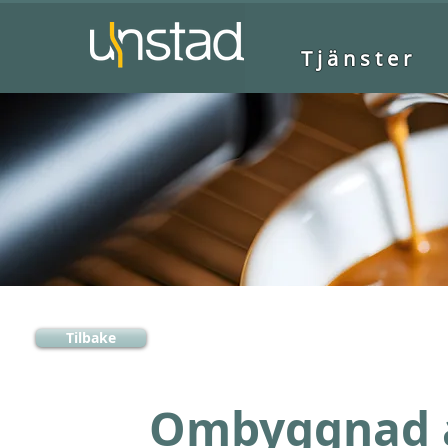
Tjänster
Tilbake
Ombyggnad a