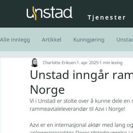
Tjenester
Alle innlegg
Artikkel
Kunngjøring
Unsta
Charlotte Eriksen
1. apr. 2025
1 min lesing
Unstad inngår ra
Norge
Vi i Unstad er stolte over å kunne dele en
rammeavtaleleverandør til Azvi i Norge!
Azvi er en internasjonal aktør med lang og
anleggsprosjekter. Deres tilstedeværelse i