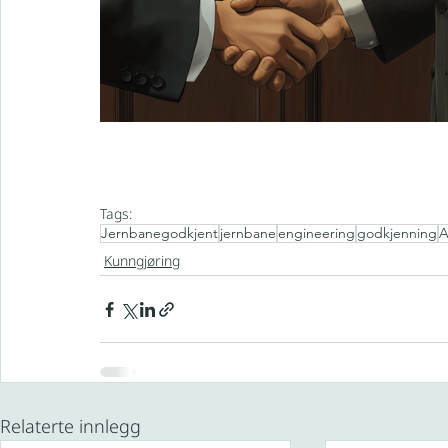
Tags:
Jernbanegodkjent
jernbane
engineering
godkjenning
A
Kunngjøring
Relaterte innlegg